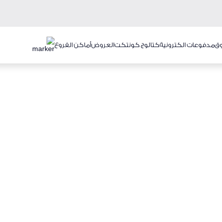
ق
مدفوعات الكترونية
كتالوج كونتكت
العروض
أماكن الفروع