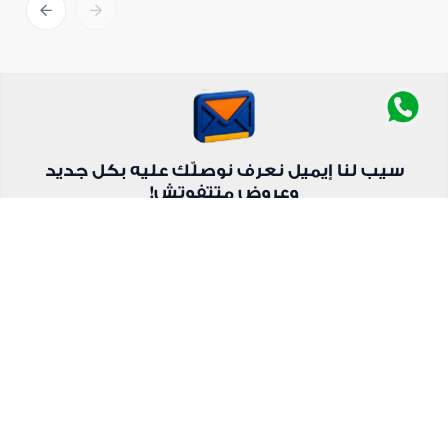
سيب لنا إيميل نعرف نوصلّك عليه بكل جديد
وعروض متتفوتش!
إشترك