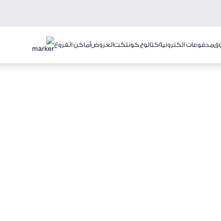
ق
مدفوعات الكترونية
كتالوج كونتكت
العروض
أماكن الفروع