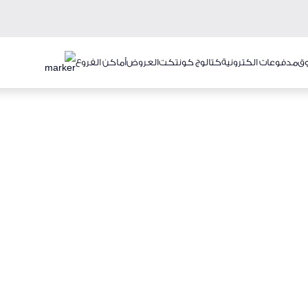
ق
مدفوعات الكترونية
كتالوج كونتكت
العروض
أماكن الفروع