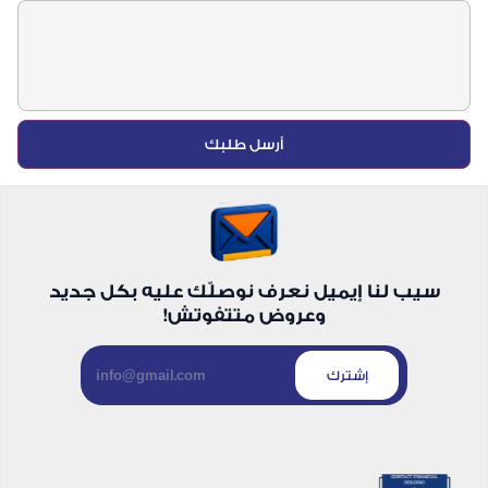
أرسل طلبك
سيب لنا إيميل نعرف نوصلّك عليه بكل جديد
وعروض متتفوتش!
إشترك